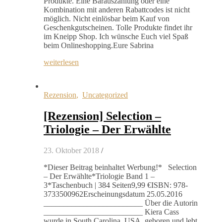
Produkte. Eine Barauszahlung oder eine
Kombination mit anderen Rabattcodes ist nicht
möglich. Nicht einlösbar beim Kauf von
Geschenkgutscheinen. Tolle Produkte findet ihr
im Kneipp Shop. Ich wünsche Euch viel Spaß
beim Onlineshopping.Eure Sabrina
weiterlesen
Rezension
,
Uncategorized
[Rezension] Selection –
Triologie – Der Erwählte
23. Oktober 2018
/
*Dieser Beitrag beinhaltet Werbung!* Selection
– Der Erwählte*Triologie Band 1 –
3*Taschenbuch | 384 Seiten9,99 €ISBN: 978-
3733500962Erscheinungsdatum 25.05.2016
_________________________ Über die Autorin
_________________________ Kiera Cass
wurde in South Carolina, USA, geboren und lebt