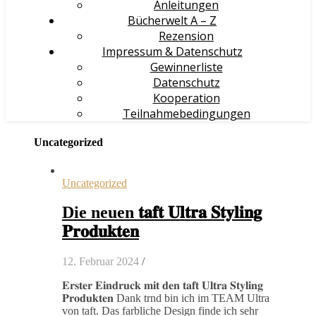
Anleitungen
Bücherwelt A – Z
Rezension
Impressum & Datenschutz
Gewinnerliste
Datenschutz
Kooperation
Teilnahmebedingungen
Uncategorized
Uncategorized
Die neuen 𝐭𝐚𝐟𝐭 𝐔𝐥𝐭𝐫𝐚 𝐒𝐭𝐲𝐥𝐢𝐧𝐠
𝐏𝐫𝐨𝐝𝐮𝐤𝐭𝐞𝐧
12. Februar 2024
/
𝐄𝐫𝐬𝐭𝐞𝐫 𝐄𝐢𝐧𝐝𝐫𝐮𝐜𝐤 𝐦𝐢𝐭 𝐝𝐞𝐧 𝐭𝐚𝐟𝐭 𝐔𝐥𝐭𝐫𝐚 𝐒𝐭𝐲𝐥𝐢𝐧𝐠
𝐏𝐫𝐨𝐝𝐮𝐤𝐭𝐞𝐧 Dank trnd bin ich im TEAM Ultra
von taft. Das farbliche Design finde ich sehr