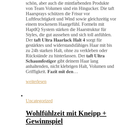
schön, aber auch die mintfarbenden Produkte
von Team Volumen sind ein Hingucker. Die taft
Haarsprays schützen die Frisur vor
Luftfeuchtigkeit und Wind sowie gleichzeitig vor
einem trockenem Haargefühl. Formeln mit
HaptIQ System stärken die Haarstruktur für
Styles, die gut aussehen und sich toll anfühlen.
Der 𝐭𝐚𝐟𝐭 𝐔𝐥𝐭𝐫𝐚 𝐇𝐚𝐚𝐫𝐥𝐚𝐜𝐤 𝐇𝐚𝐥𝐭 𝟒 sorgt für
gestärktes und widerstandsfähiges Haar mit bis
zu 24h starken Halt, ohne zu verkleben oder
Rückstände zu hinterlassen. Der 𝐭𝐚𝐟𝐭 𝐔𝐥𝐭𝐫𝐚
𝐒𝐜𝐡𝐚𝐮𝐦𝐟𝐞𝐬𝐭𝐢𝐠𝐞𝐫 gibt deinem Haar lang
anhaltenden, nicht klebrigen Halt, Volumen und
Griffigkeit. 𝐅𝐚𝐳𝐢𝐭 𝐦𝐢𝐭 𝐝𝐞𝐧…
weiterlesen
Uncategorized
Wohlfühlzeit mit Kneipp +
Gewinnspiel