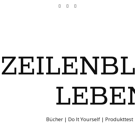
ZEILENB
LEBE
Bücher | Do It Yourself | Produkttest