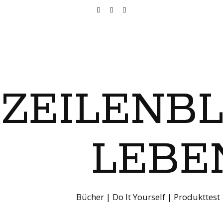
ZEILENB
LEBE
Bücher | Do It Yourself | Produkttest