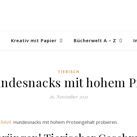
Kreativ mit Papier
Bücherwelt A – Z
I
TIERISCH
ndesnacks mit hohem Pr
26. November 2021
CRAVE
Hundesnacks mit hohem Proteingehalt probieren.