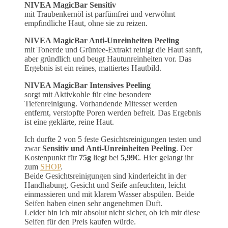
NIVEA MagicBar Sensitiv
mit Traubenkernöl ist parfümfrei und verwöhnt
empfindliche Haut, ohne sie zu reizen.
NIVEA MagicBar Anti-Unreinheiten Peeling
mit Tonerde und Grüntee-Extrakt reinigt die Haut sanft,
aber gründlich und beugt Hautunreinheiten vor. Das
Ergebnis ist ein reines, mattiertes Hautbild.
NIVEA MagicBar Intensives Peeling
sorgt mit Aktivkohle für eine besondere
Tiefenreinigung. Vorhandende Mitesser werden
entfernt, verstopfte Poren werden befreit. Das Ergebnis
ist eine geklärte, reine Haut.
Ich durfte 2 von 5 feste Gesichtsreinigungen testen und
zwar
Sensitiv und Anti-Unreinheiten Peeling
. Der
Kostenpunkt für
75g
liegt bei
5,99€
. Hier gelangt ihr
zum
SHOP
.
Beide Gesichtsreinigungen sind kinderleicht in der
Handhabung, Gesicht und Seife anfeuchten, leicht
einmassieren und mit klarem Wasser abspülen. Beide
Seifen haben einen sehr angenehmen Duft.
Leider bin ich mir absolut nicht sicher, ob ich mir diese
Seifen für den Preis kaufen würde.