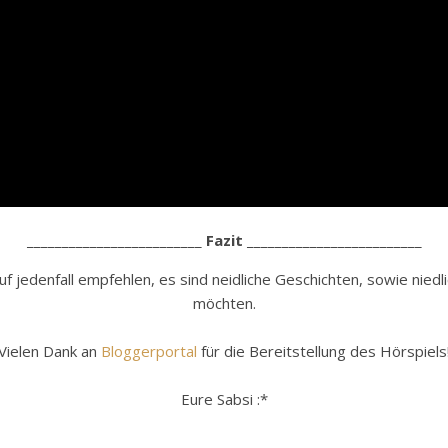
_________________________
Fazit
_________________________
auf jedenfall empfehlen, es sind neidliche Geschichten, sowie niedli
möchten.
Vielen Dank an
Bloggerportal
für die Bereitstellung des Hörspiels
Eure Sabsi :*