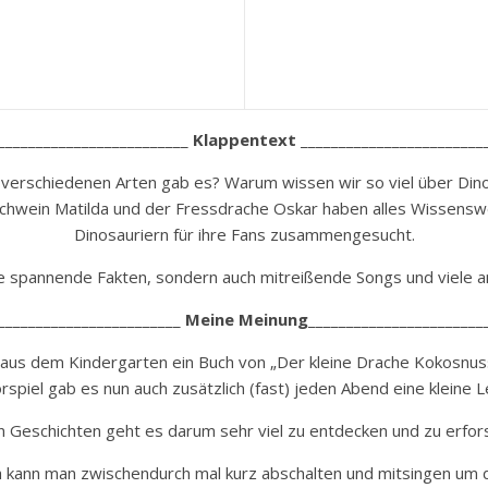
_________________________
Klappentext
________________________
 verschiedenen Arten gab es? Warum wissen wir so viel über Din
chwein Matilda und der Fressdrache Oskar haben alles Wissensw
Dinosauriern für ihre Fans zusammengesucht.
le spannende Fakten, sondern auch mitreißende Songs und viele an
________________________
Meine Meinung
_______________________
n aus dem Kindergarten ein Buch von „Der kleine Drache Kokosnus
spiel gab es nun auch zusätzlich (fast) jeden Abend eine kleine 
n Geschichten geht es darum sehr viel zu entdecken und zu erfor
 kann man zwischendurch mal kurz abschalten und mitsingen um da