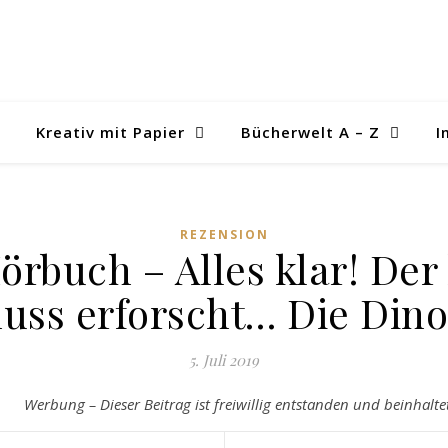
Kreativ mit Papier
Bücherwelt A – Z
I
REZENSION
örbuch – Alles klar! Der
uss erforscht… Die Dino
5. Juli 2019
Werbung – Dieser Beitrag ist freiwillig entstanden und beinhalt