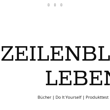
ZEILENB
LEBE
Bücher | Do It Yourself | Produkttest